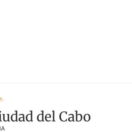
h
iudad del Cabo
NA