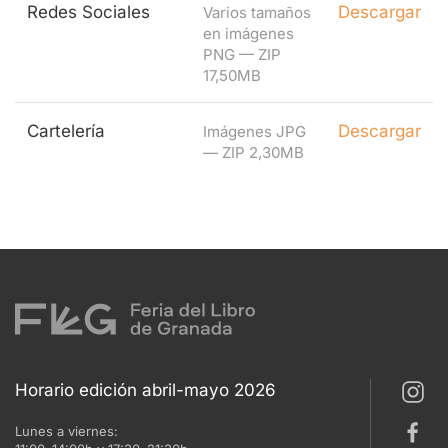
Redes Sociales
Descargar
Varios tamaños
en imágenes
PNG — ZIP
17,50MB
Cartelería
Descargar
Imágenes JPG
— ZIP 2,30MB
Horario edición abril-mayo 2026
Lunes a viernes: