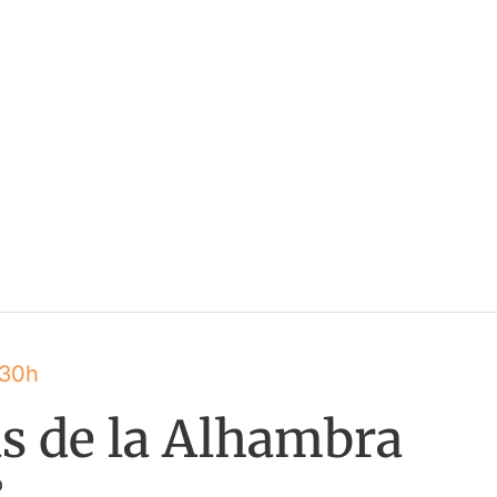
:30h
as de la Alhambra
o