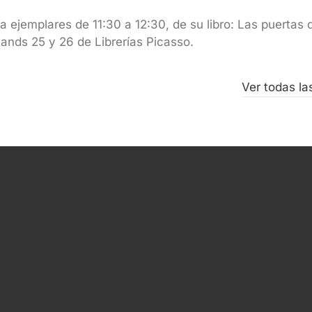
a ejemplares de 11:30 a 12:30, de su libro: Las puertas 
stands 25 y 26 de Librerías Picasso.
Ver todas la