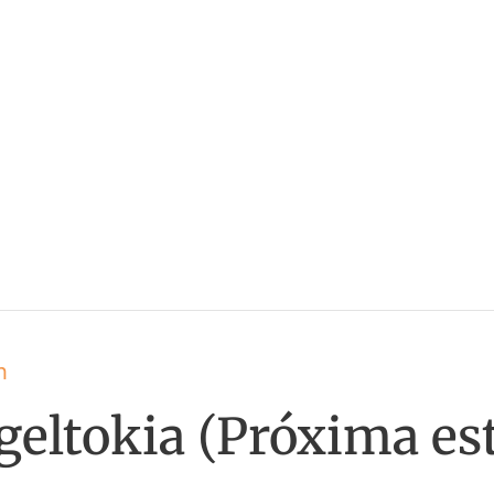
h
geltokia (Próxima es