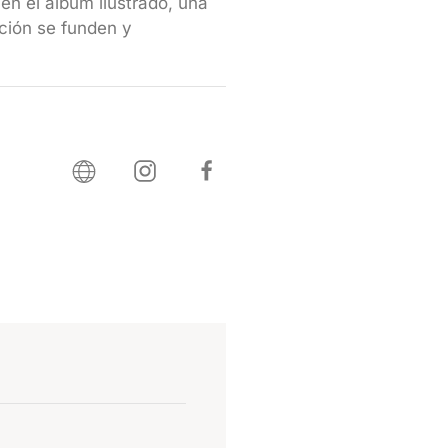
 en el álbum ilustrado, una
ración se funden y