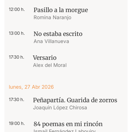
Pasillo a la morgue
12:00 h.
Romina Naranjo
No estaba escrito
13:00 h.
Ana Villanueva
Versario
17:30 h.
Alex del Moral
lunes, 27 Abr 2026
Peñapartía. Guarida de zorros
17:30 h.
Joaquín López Chirosa
84 poemas en mi rincón
19:00 h.
Ismail Fernández Labouiry