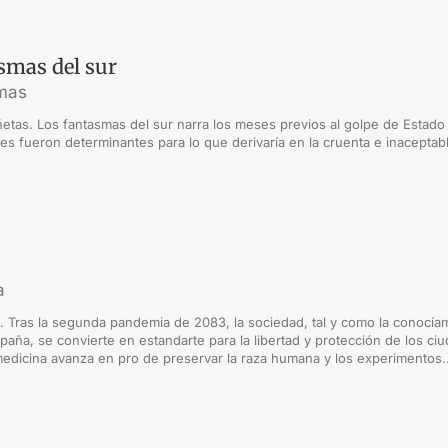
smas del sur
amas
ñetas. Los fantasmas del sur narra los meses previos al golpe de Estado 
ales fueron determinantes para lo que derivaría en la cruenta e inacepta
a
n. Tras la segunda pandemia de 2083, la sociedad, tal y como la conocía
spaña, se convierte en estandarte para la libertad y protección de los c
medicina avanza en pro de preservar la raza humana y los experimentos..