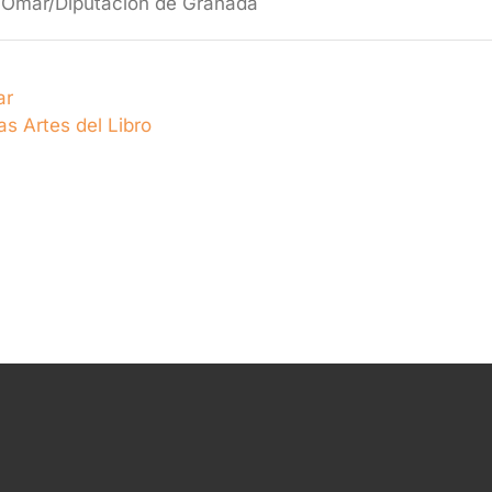
 Omar/Diputación de Granada
ar
as Artes del Libro