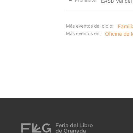
Promueve
EASD Val del
Más eventos del ciclo:
Famili
Más eventos en:
Oficina de l