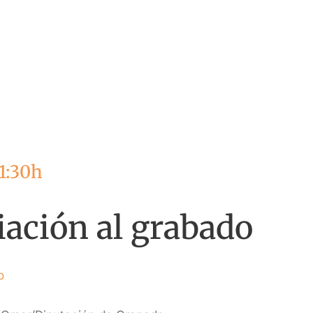
1:30h
ciación al grabado
o