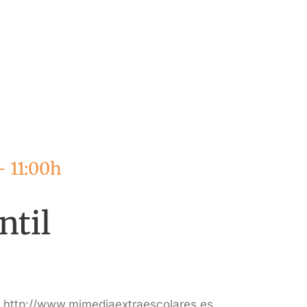
 11:00h
ntil
n: http://www.mimediaextraescolares.es