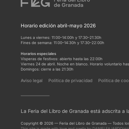
Horario edición abril-mayo 2026
Lunes a viernes:
11:00–14:00h y 17:30–21:30h
Fines de semana:
11:00–14:30h y 17:30–22:00h
Horarios especiales
Vísperas de festivos:
abierto hasta las 22:00h
Viernes 24 de abril. Noche en blanco. Horario voluntario has
Domingos:
cierre a las 21:30h
Aviso legal
Política de privacidad
Política de coo
La Feria del Libro de Granada está adscrita a 
Copyright
©
2026
— Feria del Libro de Granada
—
Todos lo
DANIELFAJARDO
This site is made with love and paella
by
DES