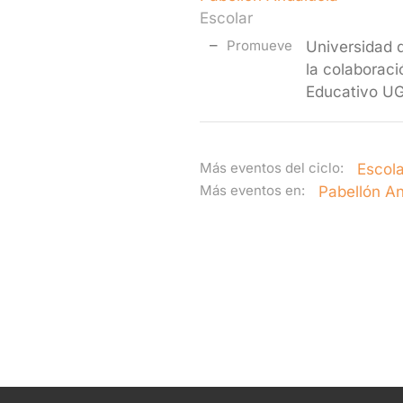
Escolar
Promueve
Universidad d
la colaboraci
Educativo U
Más eventos del ciclo:
Escola
Más eventos en:
Pabellón A