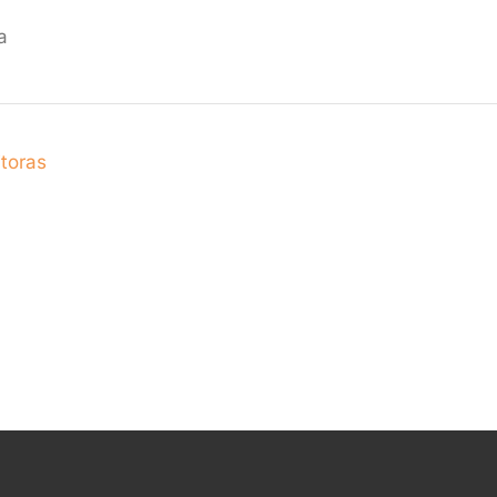
a
toras