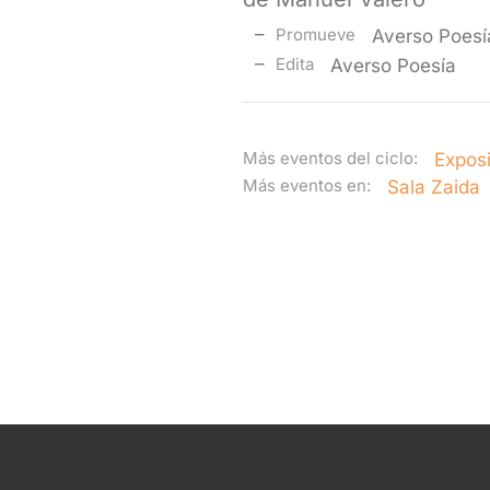
Promueve
Averso Poesí
Edita
Averso Poesía
Más eventos del ciclo:
Exposi
Más eventos en:
Sala Zaida