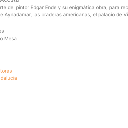
te del pintor Edgar Ende y su enigmática obra, para rec
de Aynadamar, las praderas americanas, el palacio de Via
es
ío Mesa
toras
ndalucía