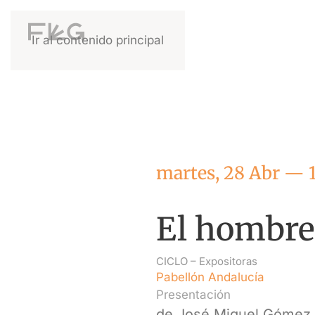
Ir al contenido principal
martes, 28 Abr — 
El hombre 
CICLO –
Expositoras
Pabellón Andalucía
Presentación
de José Miguel Gómez